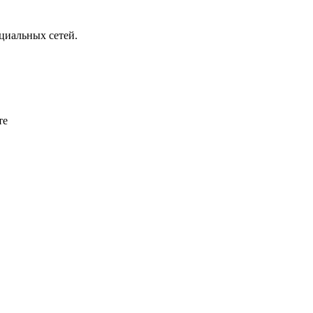
циальных сетей.
те