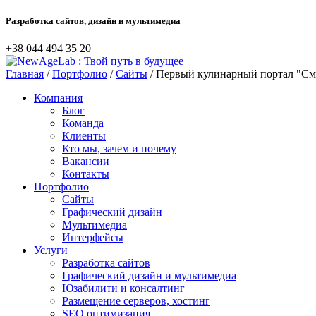
Разработка сайтов, дизайн и мультимедиа
+38 044‎ 494 35 20
Главная
/
Портфолио
/
Сайты
/ Первый кулинарный
портал "См
Компания
Блог
Команда
Клиенты
Кто мы, зачем и почему
Вакансии
Контакты
Портфолио
Сайты
Графический дизайн
Мультимедиa
Интерфейсы
Услуги
Разработка сайтов
Графический дизайн и мультимедиa
Юзабилити и консалтинг
Размещение серверов, хостинг
SEO оптимизация