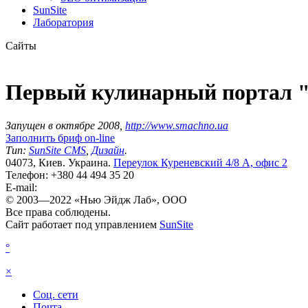
SunSite
Лаборатория
Сайты
Первый кулинарный
портал 
Запущен в октябре 2008,
http://www.smachno.ua
Заполнить бриф on-line
Тип:
SunSite CMS
,
Дизайн
.
04073, Киев. Украина.
Переулок Куреневский 4/8 А, офис 2
Телефон: +380 44 ‎494 35 20
E-mail:
© 2003—2022 «Нью Эйдж Лаб», OOO
Все права соблюдены.
Сайт работает под управлением
Sun
Site
°
×
Соц. сети
Почта