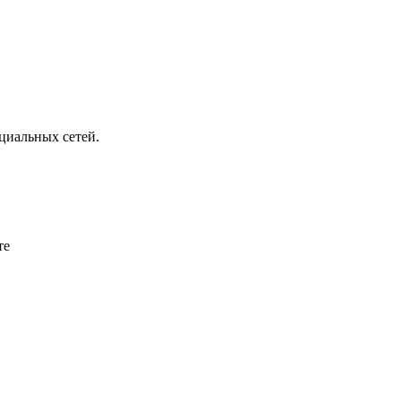
циальных сетей.
те