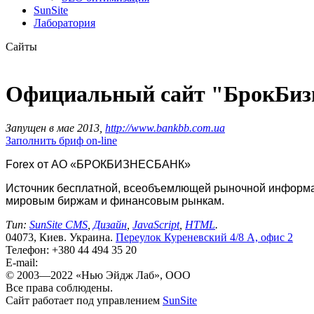
SunSite
Лаборатория
Сайты
Официальный сайт
"БрокБиз
Запущен в мае 2013,
http://www.bankbb.com.ua
Заполнить бриф on-line
Forex от АО «БРОКБИЗНЕСБАНК»
Источник бесплатной, всеобъемлющей рыночной информац
мировым биржам и финансовым рынкам.
Тип:
SunSite CMS
,
Дизайн
,
JavaScript
,
HTML
.
04073, Киев. Украина.
Переулок Куреневский 4/8 А, офис 2
Телефон: +380 44 ‎494 35 20
E-mail:
© 2003—2022 «Нью Эйдж Лаб», OOO
Все права соблюдены.
Сайт работает под управлением
Sun
Site